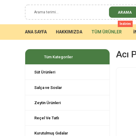
ARAMA
İndirim
ANA SAYFA
HAKKIMIZDA
TÜM ÜRÜNLER
İ
Acı P
Tüm Kategoriler
Süt Ürünleri
Salça ve Soslar
Zeytin Ürünleri
Reçel Ve Tatlı
Kurutulmuş Gıdalar