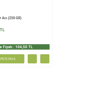
r Acı (250 GR)
 TL
e Fiyatı : 104,50 TL
EPETE EKLE