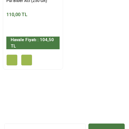
Pul Biber Acı (250 GR)
110,00 TL
Havale Fiyatı : 104,50
TL