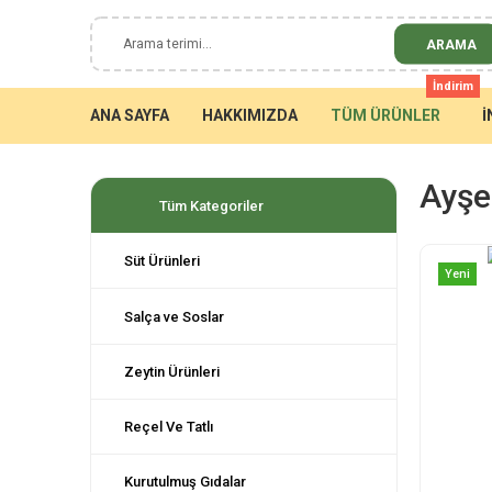
ARAMA
İndirim
ANA SAYFA
HAKKIMIZDA
TÜM ÜRÜNLER
İ
Ayşe
Tüm Kategoriler
Süt Ürünleri
Yeni
Salça ve Soslar
Zeytin Ürünleri
Reçel Ve Tatlı
Kurutulmuş Gıdalar