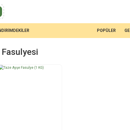
NDİRİMDEKİLER
POPÜLER
GE
 Fasulyesi