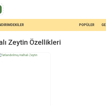
NDİRİMDEKİLER
POPÜLER
GE
lı Zeytin Özellikleri