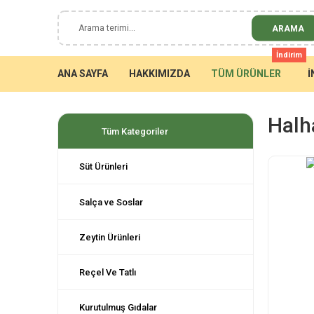
ARAMA
İndirim
ANA SAYFA
HAKKIMIZDA
TÜM ÜRÜNLER
İ
Halha
Tüm Kategoriler
Süt Ürünleri
Salça ve Soslar
Zeytin Ürünleri
Reçel Ve Tatlı
Kurutulmuş Gıdalar