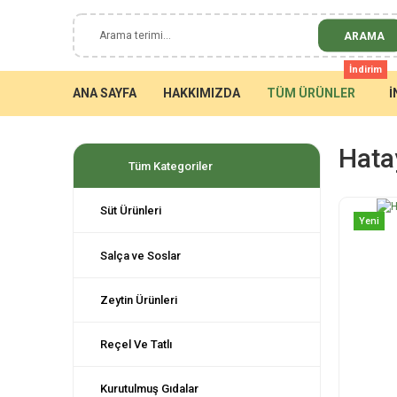
ARAMA
İndirim
ANA SAYFA
HAKKIMIZDA
TÜM ÜRÜNLER
İ
Hata
Tüm Kategoriler
Süt Ürünleri
Yeni
Salça ve Soslar
Zeytin Ürünleri
Reçel Ve Tatlı
Kurutulmuş Gıdalar