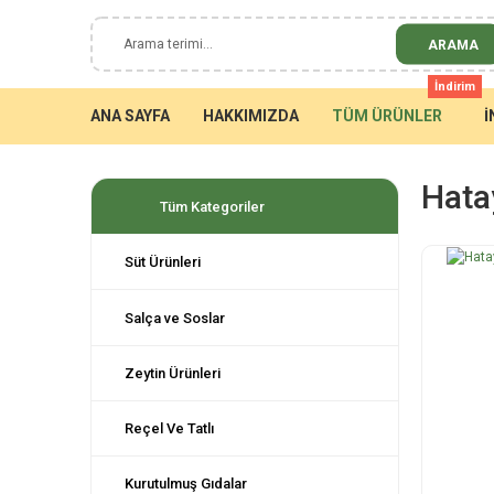
ARAMA
İndirim
ANA SAYFA
HAKKIMIZDA
TÜM ÜRÜNLER
İ
Hata
Tüm Kategoriler
Süt Ürünleri
Salça ve Soslar
Zeytin Ürünleri
Reçel Ve Tatlı
Kurutulmuş Gıdalar