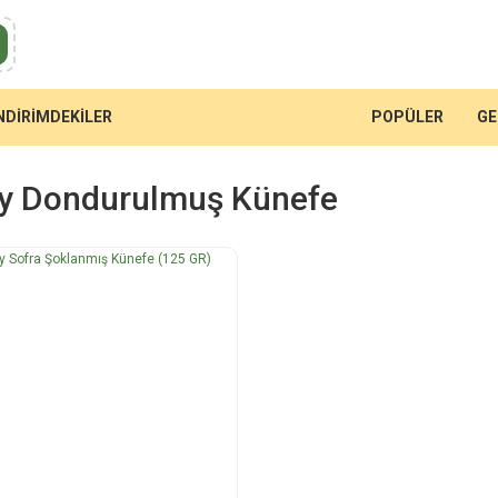
NDİRİMDEKİLER
POPÜLER
GE
y Dondurulmuş Künefe