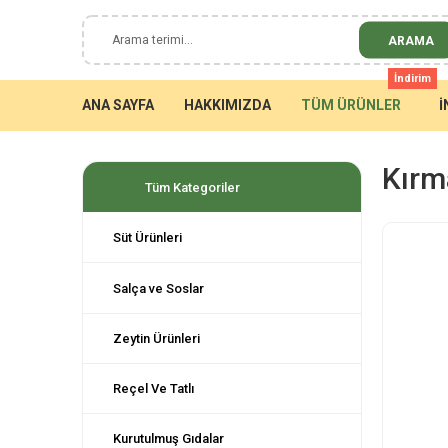
ARAMA
İndirim
ANA SAYFA
HAKKIMIZDA
TÜM ÜRÜNLER
İ
Kırma
Tüm Kategoriler
Süt Ürünleri
Salça ve Soslar
Zeytin Ürünleri
Reçel Ve Tatlı
Kurutulmuş Gıdalar