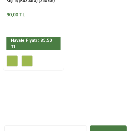
Kişniş (Küzbara) (250 GR)
90,00 TL
Havale Fiyatı : 85,50
TL