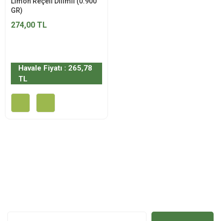
Limon Reçeli Dilimli (0.900
GR)
274,00 TL
Havale Fiyatı : 265,78
TL