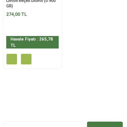
Limon Reçeli Dilimli (0.900
GR)
274,00 TL
Havale Fiyatı : 265,78
TL