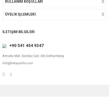
KULLANIM KOŞULLARI
ÜYELİK İŞLEMLERİ
İLETİŞİM BİLGİLERİ
+90 541 454 9347
Armutlu Mah. Gündüz Cad. 43c Defne/Hatay
info@hataysofra.com