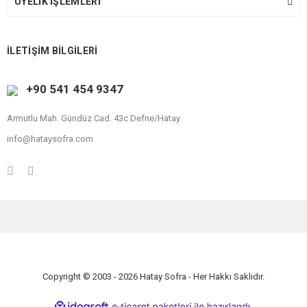
ÜYELİK İŞLEMLERİ
İLETİŞİM BİLGİLERİ
+90 541 454 9347
Armutlu Mah. Gündüz Cad. 43c Defne/Hatay
info@hataysofra.com
Copyright © 2003 - 2026 Hatay Sofra - Her Hakkı Saklıdır.
ile
ideasoft
e-