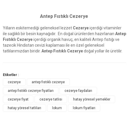
Antep Fıstıklı Cezerye
Yılların eskitemediği geleneksel lezzet
Cezerye
içerdiği vitaminler
ile sağlıklı bir besin kaynağıdır. En doğal ürünlerden hazırlanan
Antep
Fıstıklı Cezerye
içerdiği organik havuç, en kaliteli Antep fıstığı ve
tazecik Hindistan cevizi kaplaması ile en özel geleneksel
tatlılarımızdan biridir.
Antep Fıstıklı Cezerye
doğal yollar ile üretilir.
Etiketler :
cezerye
antep fıstıklı cezerye
antep fıstıklı cezerye fiyatları
cezerye faydaları
cezerye fiyat
cezerye tatlısı
hatay yöresel yemekler
hatay yöresel tatlıları
lokum
lokum fiyatları