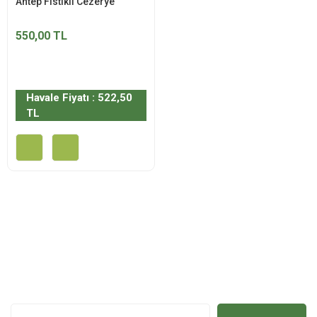
Antep Fıstıklı Cezerye
550,00 TL
Havale Fiyatı : 522,50
TL