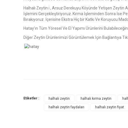
Halhalı Zeytin i , Arsuz Derekuyu Köyünde Yetişen Zeytin
İşlemini Gerçekleştiriyoruz. Kırma İşleminden Sonra İse 
Bırakıyoruz. İçerisine Ekstra Hiç bir Katkı Ve Koruyucu Ma
Hatay’ın Tüm Yöresel Ve El Yapımı Ürünlerini Bulabileceği
Diğer Zeytin Ürünlerimizi Görüntülemek İçin Bağlantıya Tık
Etiketler :
halhalı zeytin
halhalı kırma zeytin
hal
halhalı zeytin faydaları
halhalı zeytin fiyat