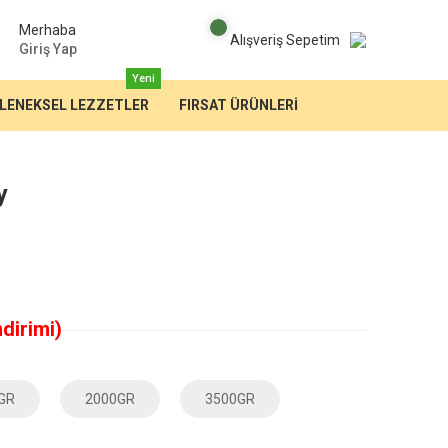
Merhaba
Alışveriş Sepetim
Giriş Yap
Yeni
LENEKSEL LEZZETLER
FIRSAT ÜRÜNLERİ
y
dirimi)
GR
2000GR
3500GR