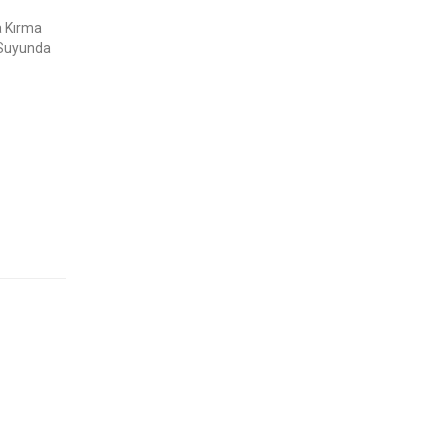
a Kırma
 Suyunda