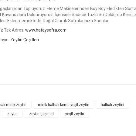
 Ağaçlarından Topluyoruz. Eleme Makinelerinden Boy Boy Eledikten Sonr
Pet Kavanozlara Dolduruyoruz. İçerisine Sadece Tuzlu Su Doldurup Kendi
ddesi Eklenmemektedir. Doğal Olarak Sofralarınıza Sunulur.
niz Tek Adres.
www.hataysofra.com
layın.
Zeytin Çeşitleri
halı minik zeytin
minik halhalı kırma yeşil zeytin
halhalı zeytini
zeytin
zeytin çeşitleri
yeşil zeytin