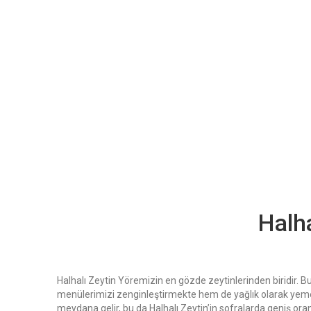
Halha
Halhalı Zeytin Yöremizin en gözde zeytinlerinden biridir. 
menülerimizi zenginleştirmekte hem de yağlık olarak yemek
meydana gelir, bu da Halhalı Zeytin’in sofralarda geniş ora