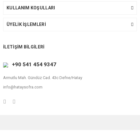
KULLANIM KOŞULLARI
ÜYELİK İŞLEMLERİ
İLETİŞİM BİLGİLERİ
+90 541 454 9347
Armutlu Mah. Gündüz Cad. 43c Defne/Hatay
info@hataysofra.com