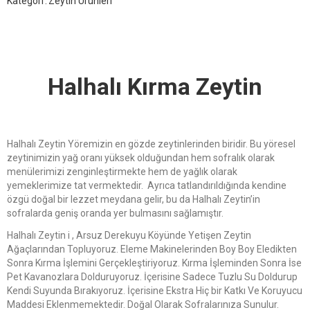
Kategori
Zeytin Ürünleri
Halhalı Kırma Zeytin
Halhalı Zeytin Yöremizin en gözde zeytinlerinden biridir. Bu yöresel
zeytinimizin yağ oranı yüksek olduğundan hem sofralık olarak
menülerimizi zenginleştirmekte hem de yağlık olarak
yemeklerimize tat vermektedir. Ayrıca tatlandırıldığında kendine
özgü doğal bir lezzet meydana gelir, bu da Halhalı Zeytin’in
sofralarda geniş oranda yer bulmasını sağlamıştır.
Halhalı Zeytin i , Arsuz Derekuyu Köyünde Yetişen Zeytin
Ağaçlarından Topluyoruz. Eleme Makinelerinden Boy Boy Eledikten
Sonra Kırma İşlemini Gerçekleştiriyoruz. Kırma İşleminden Sonra İse
Pet Kavanozlara Dolduruyoruz. İçerisine Sadece Tuzlu Su Doldurup
Kendi Suyunda Bırakıyoruz. İçerisine Ekstra Hiç bir Katkı Ve Koruyucu
Maddesi Eklenmemektedir. Doğal Olarak Sofralarınıza Sunulur.