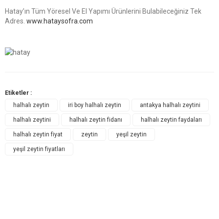
Hatay’ın Tüm Yöresel Ve El Yapımı Ürünlerini Bulabileceğiniz Tek
Adres.
www.hataysofra.com
Etiketler :
halhalı zeytin
iri boy halhalı zeytin
antakya halhalı zeytini
halhalı zeytini
halhalı zeytin fidanı
halhalı zeytin faydaları
halhalı zeytin fiyat
zeytin
yeşil zeytin
yeşil zeytin fiyatları