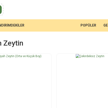
NDİRİMDEKİLER
POPÜLER
GE
h Zeytin