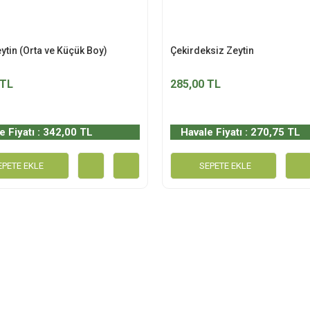
ytin (Orta ve Küçük Boy)
Çekirdeksiz Zeytin
 TL
285,00 TL
e Fiyatı : 342,00 TL
Havale Fiyatı : 270,75 TL
EPETE EKLE
SEPETE EKLE