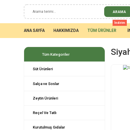
ARAMA
İndirim
ANA SAYFA
HAKKIMIZDA
TÜM ÜRÜNLER
İ
Siya
Tüm Kategoriler
Süt Ürünleri
Salça ve Soslar
Zeytin Ürünleri
Reçel Ve Tatlı
Kurutulmuş Gıdalar